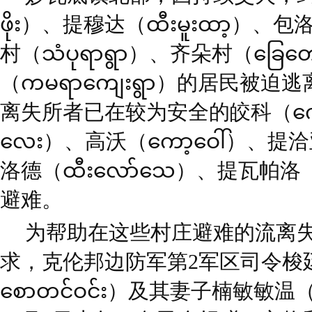
ဖိုး）、提穆达（ထီးမူးထာ့）、
村（သံပုရာရွာ）、齐朵村（ခြေတ
（ကမရာကျေးရွာ）的居民被
离失所者已在较为安全的皎科（ကျော်ခ
လေး）、高沃（ကော့ဝေါ်）、提洽亚
洛德（ထီးလော်သေ）、提瓦帕洛（
避难。
为帮助在这些村庄避难的流离
求，克伦邦边防军第2军区司令梭廷温准将（ဗ
စောတင်ဝင်း）及其妻子楠敏敏温（ဇနီးနန