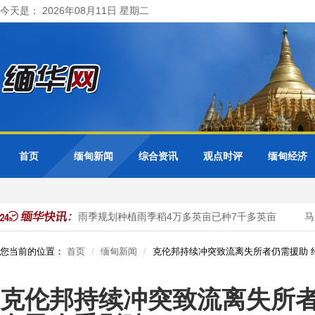
今天是： 2026年08月11日 星期二
首页
缅甸新闻
综合资讯
观点时评
缅甸经济
圭省斯林县区现雨季规划种植雨季稻4万多英亩已种7千多英亩
马圭
您当前的位置：
首页
缅甸新闻
克伦邦持续冲突致流离失所者仍需援助 约
克伦邦持续冲突致流离失所者仍