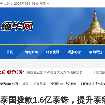
今天是： 2026年08月08日 星期六
首页
缅甸新闻
综合资讯
观点时评
缅甸经济
管
缅甸邀请泰国企业加大对缅优质天然气项目投资
马珈大使
您当前的位置：
首页
缅甸新闻
泰国拨款1.6亿泰铢，提升泰缅边境七
泰国拨款1.6亿泰铢，提升