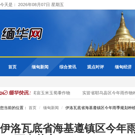
今天是： 2026年08月07日 星期五
首页
缅甸新闻
综合资讯
观点时评
缅甸经济
季规划种植3千多英亩玉米玉蜀黍作物
实皆省耶乌县区今年雨作物种
您当前的位置：
首页
缅甸新闻
伊洛瓦底省海基遵镇区今年雨季规划种植
伊洛瓦底省海基遵镇区今年