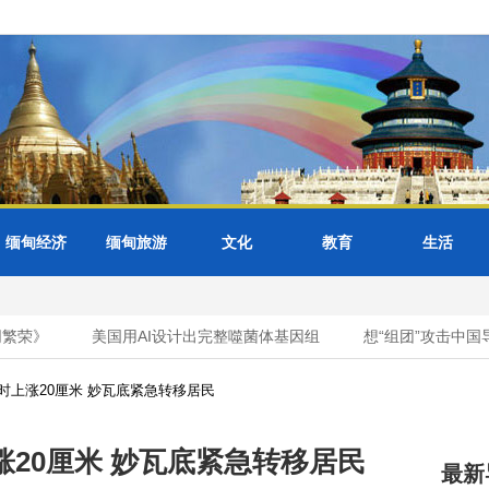
缅甸经济
缅甸旅游
文化
教育
生活
荣》
美国用AI设计出完整噬菌体基因组
想“组团”攻击中国
时上涨20厘米 妙瓦底紧急转移居民
20厘米 妙瓦底紧急转移居民
最新