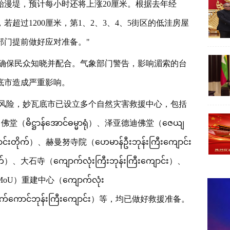
漫堤，预计每小时还将上涨20厘米。根据去年经
，若超过1200厘米，第1、2、3、4、5街区的低洼房屋
部门提前做好应对准备。"
确保民众知晓并配合。气象部门警告，影响湄索的台
底市造成严重影响。
风险，妙瓦底市已设立多个自然灾害救援中心，包括
昂佛堂（ဓိဋ္ဌာန်အောင်ဓမ္မာရုံ）、泽亚德迪佛堂（ဇေယျ
ျောင်းတိုက်）、赫曼努寺院（ဟေမာန်ဦးဘုန်းကြီးကျောင်း
က်）、大石寺（ကျောက်လုံးကြီးဘုန်းကြီးကျောင်း）、
（MoU）重建中心（ကျောက်လုံး
ောက်ကောင်ဘုန်းကြီးကျောင်း）等，均已做好救援准备。