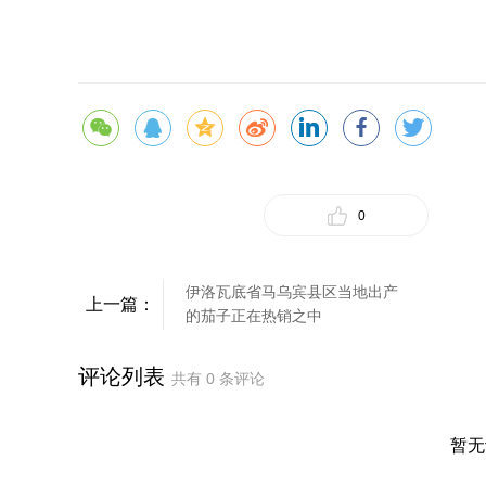
0
伊洛瓦底省马乌宾县区当地出产
上一篇：
的茄子正在热销之中
评论列表
共有
0
条评论
暂无