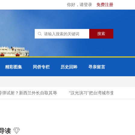
你好，请登录
免费注册
精彩图集
同侨专栏
历史回眸
寻亲留言
导弹试射？新西兰外长自取其辱
“汉光演习”把台湾城市变战场，最终
导读