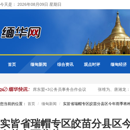
今天是： 2026年08月09日 星期日
首页
缅甸新闻
综合资讯
观点时评
缅甸经济
转型
缅甸出席东盟+3公务员事务合作会议
张维为、唐湘龙：陈
您当前的位置：
首页
缅甸新闻
实皆省瑞帽专区皎苗分县区今年雨季将种
实皆省瑞帽专区皎苗分县区今