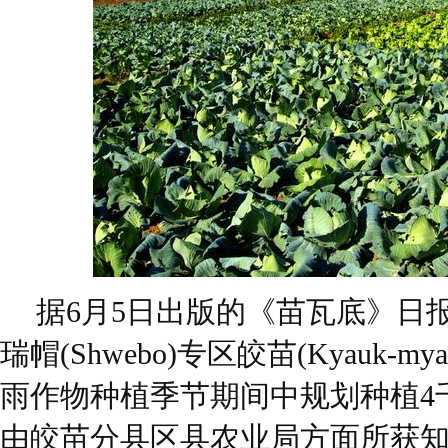
据6月5日出版的《苗瓦底》日
瑞帽(Shwebo)专区皎苗(Kyauk-
雨作物种植季节期间中规划种植4
由皎苗分县区县农业局方面所获