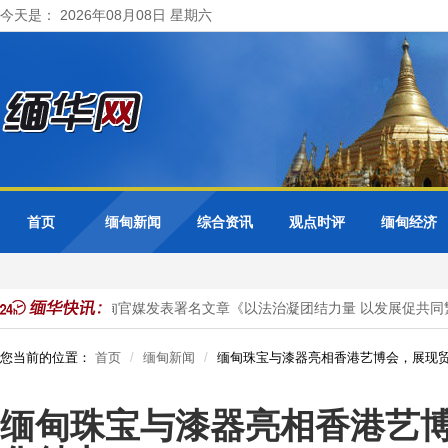
今天是： 2026年08月08日 星期六
首页
缅甸新闻
综合资讯
观点时评
缅甸经济
马珈大使在缅甸官媒发表署名文章《以法治凝团结力量 以发展促共同繁
您当前的位置：
首页
缅甸新闻
缅甸珠宝与漆器亮相香港艺博会，展现
缅甸珠宝与漆器亮相香港艺