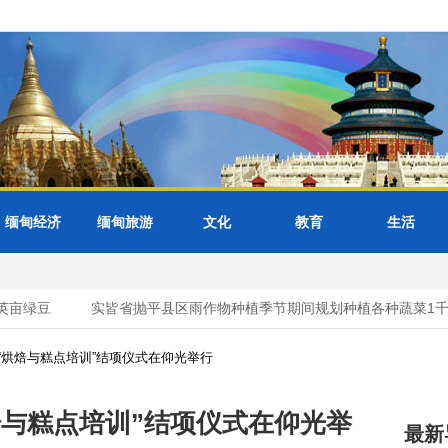
缅甸经济
缅甸旅游
文化
教育
生活
亩绿豆
实皆省抛平县区雨作物种植季节期间规划种植各种蔬菜1千多
“烘焙与糕点培训”结项仪式在仰光举行
焙与糕点培训”结项仪式在仰光举
最新