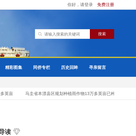
你好，请登录
免费注册
精彩图集
同侨专栏
历史回眸
寻亲留言
英亩
马圭省本漂县区规划种植雨作物13万多英亩已种植9万多英亩
导读