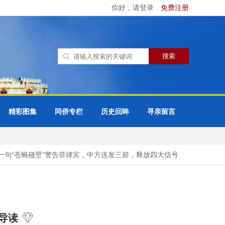
你好，请登录
免费注册
精彩图集
同侨专栏
历史回眸
寻亲留言
句“苍蝇碰壁”警告菲律宾，中方连发三箭，释放四大信号
要求中国为
导读