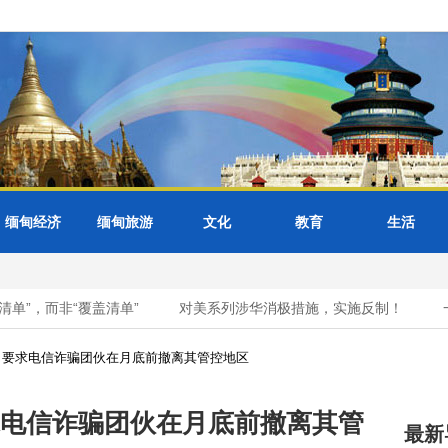
缅甸经济
缅甸旅游
文化
教育
生活
”，而非“覆盖清单”
对美系列涉华消极措施，实施反制！
一
） 要求电信诈骗团伙在月底前撤离其管控地区
要求电信诈骗团伙在月底前撤离其管
最新