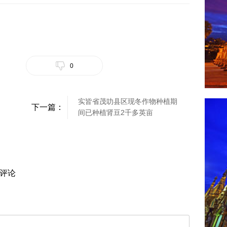
0
实皆省茂叻县区现冬作物种植期
下一篇：
间已种植肾豆2千多英亩
评论