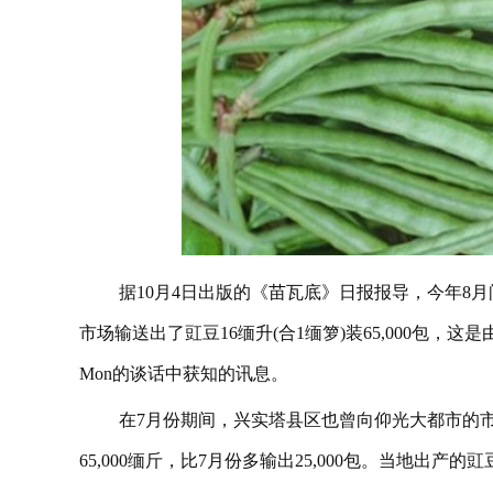
据10月4日出版的《苗瓦底》日报报导，今年8月间
市场输送出了豇豆16缅升(合1缅箩)装65,000包，这
Mon的谈话中获知的讯息。
在7月份期间，兴实塔县区也曾向仰光大都市的市
65,000缅斤，比7月份多输出25,000包。当地出