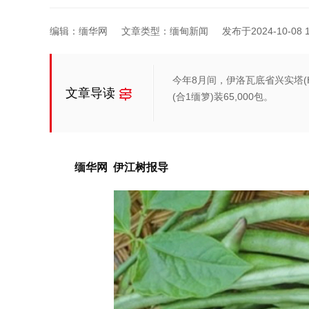
编辑：缅华网
文章类型：缅甸新闻
发布于2024-10-08 1
今年8月间，伊洛瓦底省兴实塔(H
文章导读
(合1缅箩)装65,000包。
缅华网 伊
江树
报导