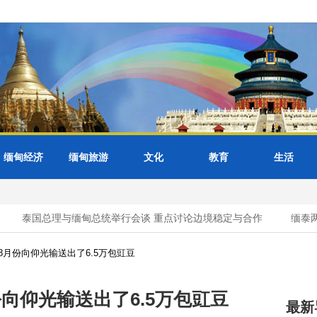
缅甸经济
缅甸旅游
文化
教育
生活
泰国总理与缅甸总统举行会谈 重点讨论边境稳定与合作
缅泰两
月份向仰光输送出了6.5万包豇豆
向仰光输送出了6.5万包豇豆
最新