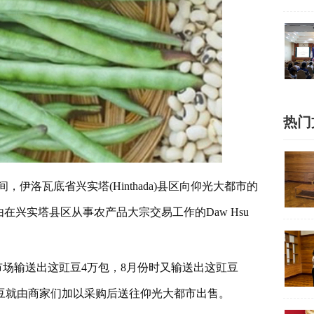
热门
，伊洛瓦底省兴实塔(Hinthada)县区向仰光大都市的
是由在兴实塔县区从事农产品大宗交易工作的Daw Hsu
场输送出这豇豆4万包，8月份时又输送出这豇豆
产的豇豆就由商家们加以采购后送往仰光大都市出售。