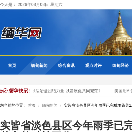
今天是： 2026年08月08日 星期六
首页
缅甸新闻
综合资讯
观点时评
缅甸经济
发表署名文章《以法治凝团结力量 以发展促共同繁荣》
美国用AI
您当前的位置：
首页
缅甸新闻
实皆省淡色县区今年雨季已完成雨蔬菜1,
实皆省淡色县区今年雨季已完成