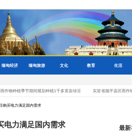
缅甸经济
缅甸旅游
文化
教育
生活
作物种植季节期间规划种植1千多英亩绿豆
实皆省抛平县区雨作物
目购买电力满足国内需求
买电力满足国内需求
最新