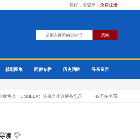
你好，请登录
免费注册
精彩图集
同侨专栏
历史回眸
寻亲留言
家协会（UMBEEA）签署合作谅解备忘录
42万多名国际游客今年
导读