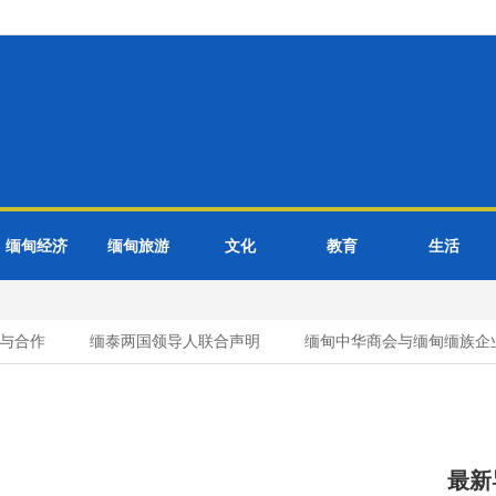
缅甸经济
缅甸旅游
文化
教育
生活
与合作
缅泰两国领导人联合声明
缅甸中华商会与缅甸缅族企业
最新