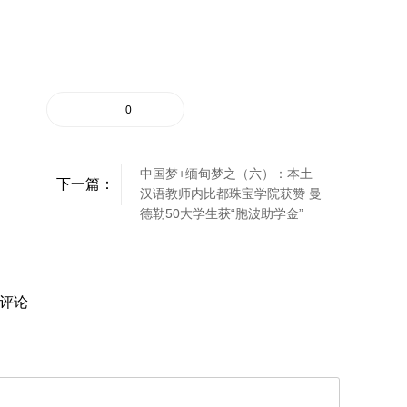
0
中国梦+缅甸梦之（六）：本土
下一篇：
汉语教师内比都珠宝学院获赞 曼
德勒50大学生获“胞波助学金”
评论