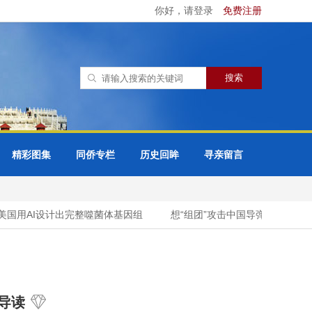
你好，请登录
免费注册
精彩图集
同侨专栏
历史回眸
寻亲留言
国用AI设计出完整噬菌体基因组
想“组团”攻击中国导弹试射？新西
导读