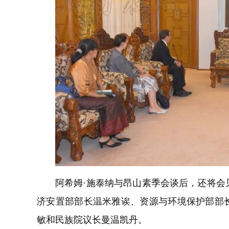
阿希姆·施泰纳与昂山素季会谈后，还将会
济安置部部长温米雅诶、资源与环境保护部部
敏和民族院议长曼温凯丹。