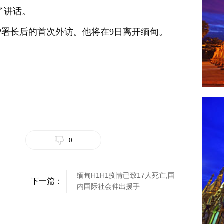
了讲话。
P署长后的首次外访。他将在9日离开缅甸。
0
缅甸H1H1疫情已致17人死亡,国
下一篇：
内国际社会伸出援手