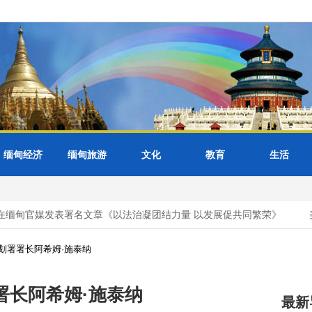
缅甸经济
缅甸旅游
文化
教育
生活
缅甸官媒发表署名文章《以法治凝团结力量 以发展促共同繁荣》
美
划署署长阿希姆·施泰纳
署长阿希姆·施泰纳
最新