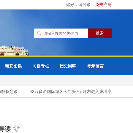
你好，请登录
免费注册
精彩图集
同侨专栏
历史回眸
寻亲留言
解备忘录
42万多名国际游客今年头7个月内进入柬埔寨吴哥窟考古公
导读