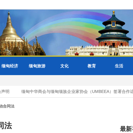
缅甸经济
缅甸旅游
文化
教育
生活
声明
缅甸中华商会与缅甸缅族企业家协会（UMBEEA）签署合作谅
动合同法
同法
最新