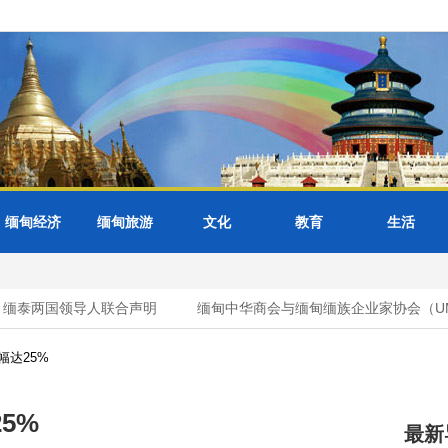
缅甸经济
缅甸旅游
文化
教育
生活
缅泰两国领导人联合声明
缅甸中华商会与缅甸缅族企业家协会（UMB
幅达25%
5%
最新