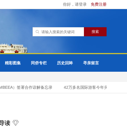
你好，请登录
免费注册
精彩图集
同侨专栏
历史回眸
寻亲留言
EEA）签署合作谅解备忘录
42万多名国际游客今年头7个月内进
导读