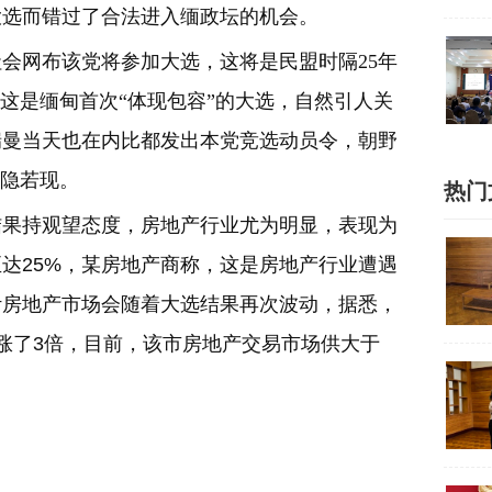
大选而错过了合法进入缅政坛的机会。
会网布该党将参加大选，这将是民盟时隔25年
这是缅甸首次“体现包容”的大选，自然引人关
瑞曼当天也在内比都发出本党竞选动员令，朝野
若隐若现。
热门
结果持观望态度，房地产行业尤为明显，表现为
达25%，某房地产商称，这是房地产行业遭遇
计房地产市场会随着大选结果再次波动，据悉，
涨了3倍，目前，该市房地产交易市场供大于