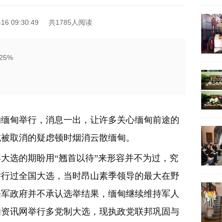
6 09:30:49
共1785人阅读
5%
的缅甸举行，消息一出，让许多关心缅甸前途的
或被取消的疑虑顿时烟消云散缅甸。
大选的期盼用“翘首以待”来形容并不为过，究
举行过全国大选，当时昂山素季领导的最大在野
任军政府并不承认选举结果，缅甸继续维持军人
甸资讯网举行多党制大选，现执政党联邦巩固与