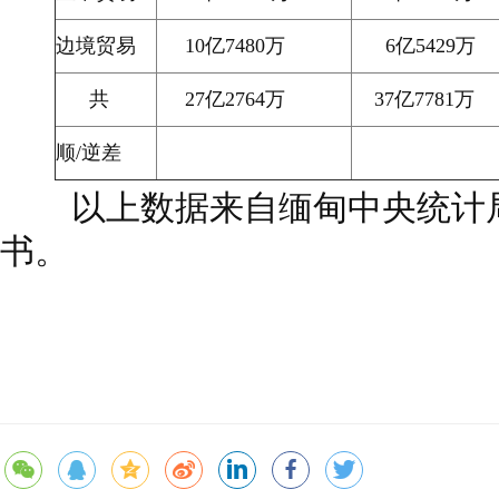
边境贸易
10
亿
7480
万
6
亿
5429
万
共
27
亿
2764
万
37
亿
7781
万
顺
/
逆差
以上数据来自缅甸中央统计
书。