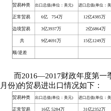
贸易种类
出口总值
(
单位：美元
)
进口总值
(
单位：
正常贸易
6
亿
754
万
12
亿
4385
万
边境贸易
3
亿
3937
万
2
亿
6864
万
共
9
亿
4691
万
15
亿
1249
万
顺
/
逆差
而
2016
—
2017
财政年度第一
月份
)
的贸易进出口情况如下：
贸易种类
出口总值
(
单位：美元
)
进口总值
(
单位：
正常贸易
16
亿
5284
万
31
亿
2352
万