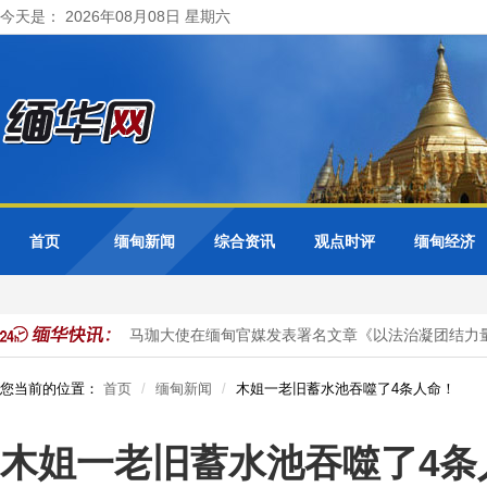
今天是： 2026年08月08日 星期六
首页
缅甸新闻
综合资讯
观点时评
缅甸经济
气项目投资
马珈大使在缅甸官媒发表署名文章《以法治凝团结力量
您当前的位置：
首页
缅甸新闻
木姐一老旧蓄水池吞噬了4条人命！
木姐一老旧蓄水池吞噬了4条