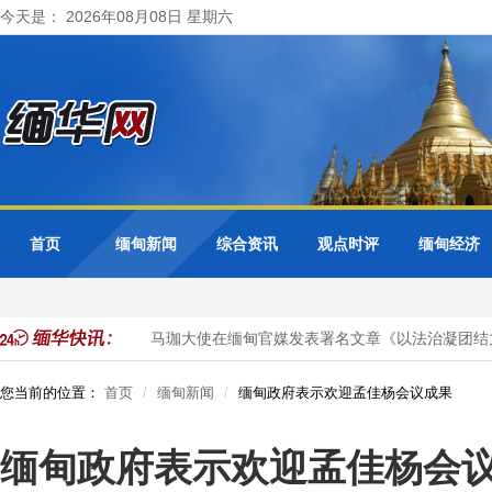
今天是： 2026年08月08日 星期六
首页
缅甸新闻
综合资讯
观点时评
缅甸经济
天然气项目投资
马珈大使在缅甸官媒发表署名文章《以法治凝团结力
您当前的位置：
首页
缅甸新闻
缅甸政府表示欢迎孟佳杨会议成果
缅甸政府表示欢迎孟佳杨会