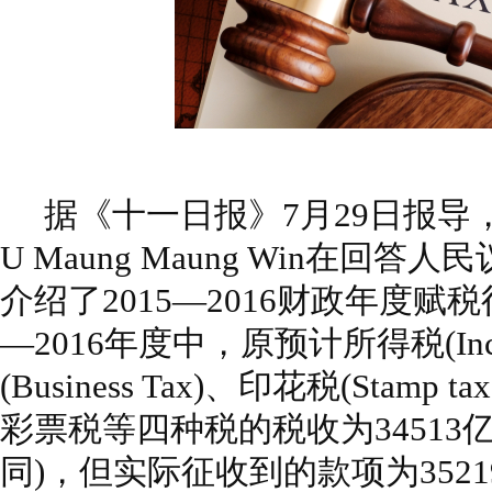
据《十一日报》
7
月
29
日报导
U Maung Maung Win
在回答人民
介绍了
2015
—
2016
财政年度赋税
—
2016
年度中，原预计所得税
(In
(Business Tax)
、印花税
(Stamp tax
彩票税等四种税的税收为
34513
同
)
，但实际征收到的款项为
3521