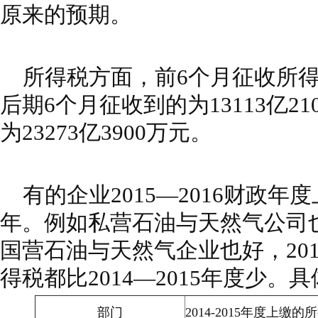
原来的预期。
所得税方面，前
6
个月征收所
后期
6
个月征收到的为
13113
亿
21
为
23273
亿
3900
万元。
有的企业
2015
—
2016
财政年度
年。例如私营石油与天然气公司
国营石油与天然气企业也好，
20
得税都比
2014
—
2015
年度少。具
部门
2014-2015
年度上缴的所