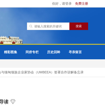
你好，请登录
免费注册
精彩图集
同侨专栏
历史回眸
寻亲留言
缅甸缅族企业家协会（UMBEEA）签署合作谅解备忘录
42万多
导读