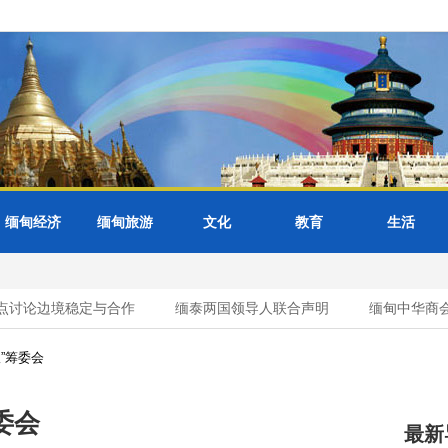
缅甸经济
缅甸旅游
文化
教育
生活
讨论边境稳定与合作
缅泰两国领导人联合声明
缅甸中华商会与
”筹委会
委会
最新