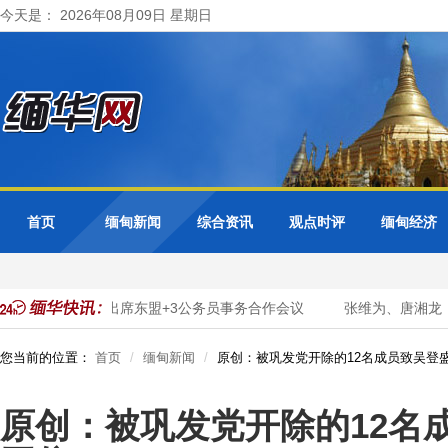
今天是： 2026年08月09日 星期日
首页
缅甸新闻
综合资讯
观点时评
缅甸经济
化转型
缅甸出席东盟+3公务员事务合作会议
张维为、唐湘龙：
您当前的位置：
首页
缅甸新闻
原创：被巩发党开除的12名成员致吴登
原创：被巩发党开除的12名