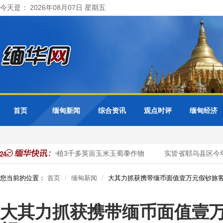
今天是： 2026年08月07日 星期五
首页
缅甸新闻
综合资讯
观点时评
缅甸经济
区今年雨季规划种植3千多英亩玉米玉蜀黍作物
实皆省耶乌县区今年
您当前的位置：
首页
缅甸新闻
大其力抓获携带缅币面值壹万元假钞旅客
大其力抓获携带缅币面值壹万