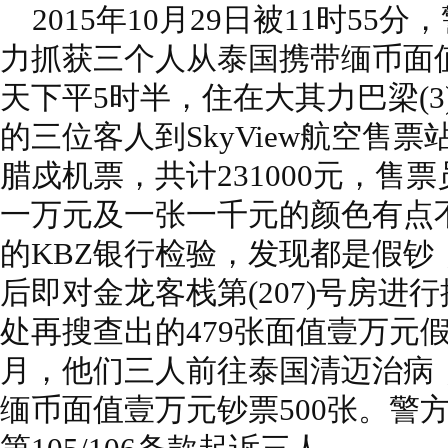
2015年10月29日被11时55
力抓获三个人从泰国携带缅币面
天下平5时半，住在大其力巴梁(3
的三位客人到SkyView航空售
腊戍机票，共计231000元，售票
一万元及一张一千元的颜色有点
的KBZ银行检验，发现都是假钞
后即对金龙客栈第(207)号房进
处再搜查出的479张面值壹万元
月，他们三人前往泰国清迈治病，
缅币面值壹万元钞票500张。警