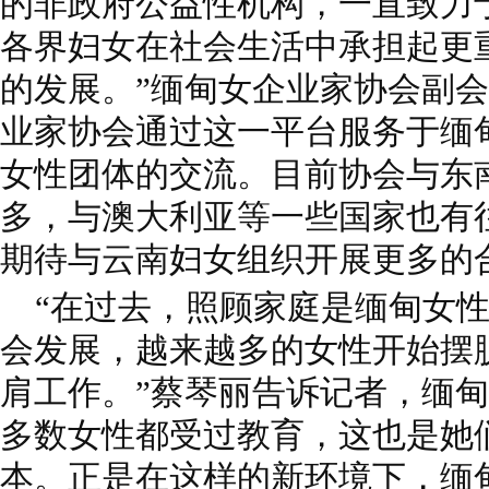
的非政府公益
性机构，一直致力
各界妇女在社会生
活中承担起更
的发展。”缅甸女企业
家协会副会
业家协会通过这一平台服务
于缅
女性团体的交流。目前协会与东
多，与澳大利亚等一些国家也有
期待与云南妇女组织开展更多的
“在过去，照顾家庭是缅甸女性
会
发展，越来越多的女性开始摆
肩工作。”
蔡琴丽告诉记者，缅甸
多数女性都受过
教育，这也是她
本。正是在这样的新环
境下，缅