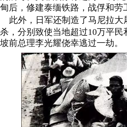
甸后，修建泰缅铁路，战俘和劳
此外，日军还制造了马尼拉大
杀，分别致使当地超过10万平民
坡前总理李光耀侥幸逃过一劫。