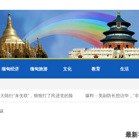
缅甸经济
缅甸旅游
文化
教育
生活
陆行“未失联”，狠狠打了民进党的脸
爆料：美副防长想访华，“非常
可以
最新