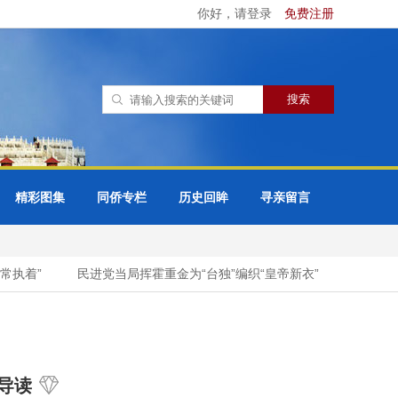
你好，请登录
免费注册
精彩图集
同侨专栏
历史回眸
寻亲留言
执着”
民进党当局挥霍重金为“台独”编织“皇帝新衣”
印度还想
导读