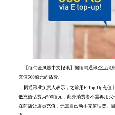
【缅甸金凤凰中文报讯】
据缅甸通讯企业消
充值
500
缅元的话费。
据通讯业负责人表示，之前用
E-Top-Up
充值
低充值话费为
500
缅元，此外消费者不
需再用买
在商店让店员充值，无需自己动手充值话费。