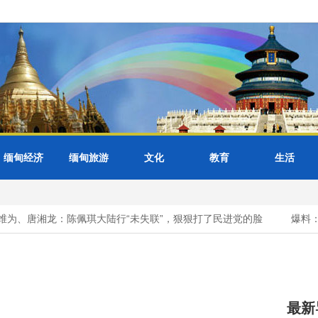
缅甸经济
缅甸旅游
文化
教育
生活
为、唐湘龙：陈佩琪大陆行“未失联”，狠狠打了民进党的脸
爆料：
最新