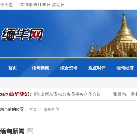
今天是： 2026年08月09日 星期日
首页
缅甸新闻
综合资讯
观点时评
缅甸经济
字化转型
缅甸出席东盟+3公务员事务合作会议
张维为、唐湘
您当前的位置：
首页
缅甸新闻
缅甸新闻