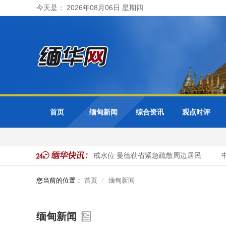
今天是： 2026年08月06日 星期四
首页
缅甸新闻
综合资讯
观点时评
式访问
色都基水库超警戒水位 曼德勒省紧急疏散周边居民
中
您当前的位置：
首页
缅甸新闻
缅甸新闻