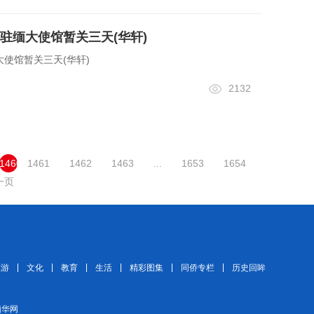
驻缅大使馆暂关三天(华轩)
使馆暂关三天(华轩)
2132
1460
1461
1462
1463
...
1653
1654
一页
旅游
文化
教育
生活
精彩图集
同侨专栏
历史回眸
 缅华网