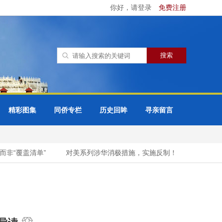
你好，请登录
免费注册
精彩图集
同侨专栏
历史回眸
寻亲留言
非“覆盖清单”
对美系列涉华消极措施，实施反制！
一句“苍蝇