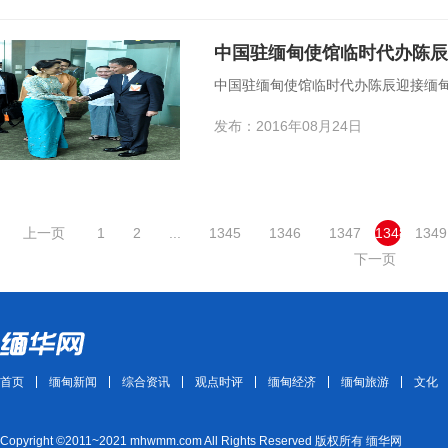
中国驻缅甸使馆临时代办陈辰
中国驻缅甸使馆临时代办陈辰迎接缅
发布：2016年08月24日
上一页
1
2
...
1345
1346
1347
1348
1349
下一页
首页
缅甸新闻
综合资讯
观点时评
缅甸经济
缅甸旅游
文化
Copyright ©2011~2021 mhwmm.com All Rights Reserved 版权所有 缅华网