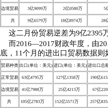
边境贸易
3亿9099万
2亿0580万
5亿
共
9亿6579万
18亿8974万
28亿
这二月份贸易逆差为9亿2395
而2016—2017财政年度，由20
底，11个月的进出口贸易数据则
贸易种类
出口(单位：美元)
进口(单位：美元)
进出口总额
正常贸易
63亿4795万
127亿1358万
190亿61
边境贸易
41亿7988万
25亿4213万
67亿220
共
105亿2783万
152亿5571万
257亿83