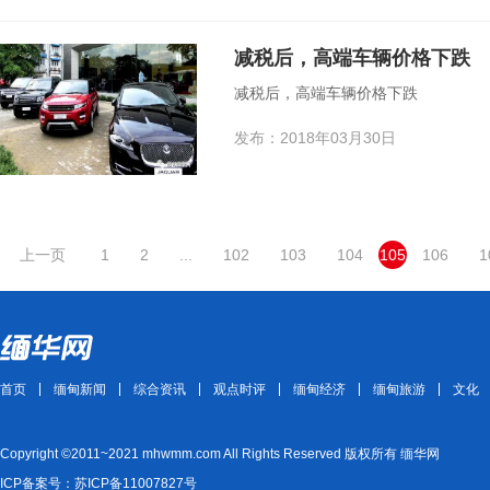
减税后，高端车辆价格下跌
减税后，高端车辆价格下跌
发布：2018年03月30日
上一页
1
2
...
102
103
104
105
106
1
首页
缅甸新闻
综合资讯
观点时评
缅甸经济
缅甸旅游
文化
Copyright ©2011~2021 mhwmm.com All Rights Reserved 版权所有 缅华网
ICP备案号：苏ICP备11007827号