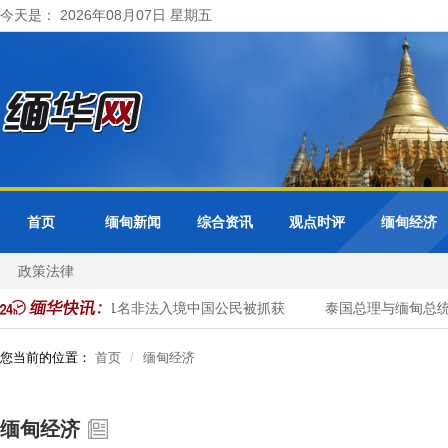
今天是： 2026年08月07日 星期五
首页
缅甸新闻
综合资讯
观点时评
缅甸经济
政策法律
开展清网行动 41名非法入境中国公民被抓获
泰国总理与缅甸总统
您当前的位置：
首页
缅甸经济
缅甸经济