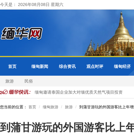
今天是： 2026年08月08日 星期六
首页
缅甸新闻
综合资讯
观点时评
缅甸经济
旅游
民俗
由曼谷接管
缅甸邀请泰国企业加大对缅优质天然气项目投资
您当前的位置：
首页
缅甸旅游
旅游
到蒲甘游玩的外国游客比上年增
到蒲甘游玩的外国游客比上