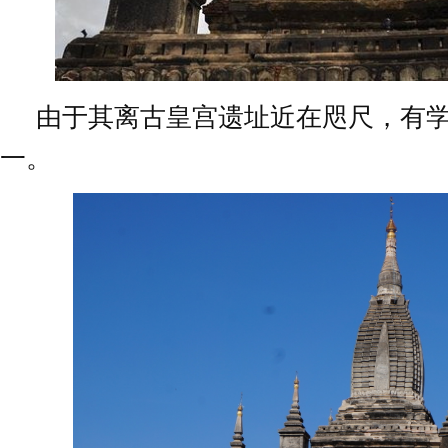
由于其离古皇宫遗址近在咫尺，有
一。