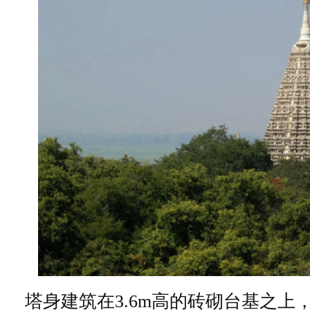
塔身建筑在3.6m高的砖砌台基之上