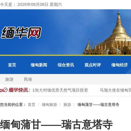
今天是： 2026年08月08日 星期六
首页
缅甸新闻
综合资讯
观点时评
缅甸经济
旅游
民俗
甸邀请泰国企业加大对缅优质天然气项目投资
马珈大使在缅甸官媒
您当前的位置：
首页
缅甸旅游
旅游
缅甸蒲甘——瑞古意塔寺
缅甸蒲甘——瑞古意塔寺