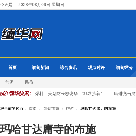
今天是： 2026年08月09日 星期日
首页
缅甸新闻
综合资讯
观点时评
缅甸经济
旅游
民俗
进党的脸
爆料：美副防长想访华，“非常执着”
民进党当局挥霍
您当前的位置：
首页
缅甸旅游
旅游
玛哈甘达庸寺的布施
玛哈甘达庸寺的布施