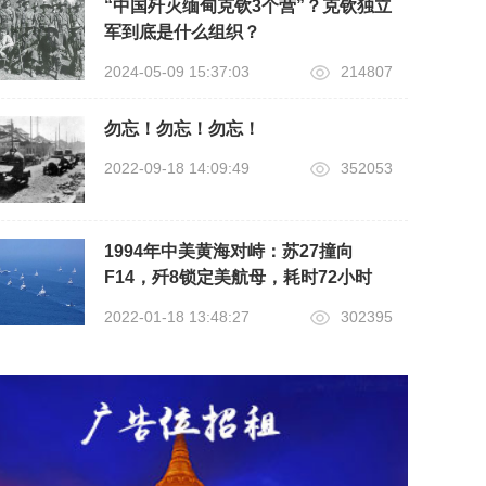
“中国歼灭缅甸克钦3个营”？克钦独立
军到底是什么组织？
2024-05-09 15:37:03
214807
勿忘！勿忘！勿忘！
2022-09-18 14:09:49
352053
1994年中美黄海对峙：苏27撞向
F14，歼8锁定美航母，耗时72小时
2022-01-18 13:48:27
302395