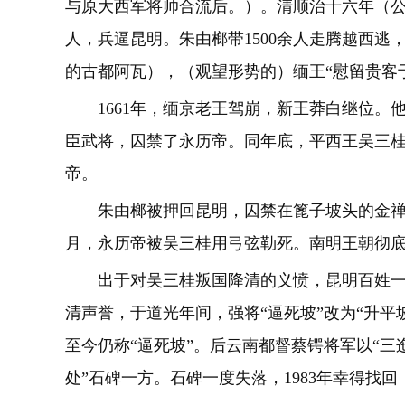
与原大西军将帅合流后。）。清顺治十六年（公
人，兵逼昆明。朱由榔带1500余人走腾越西
的古都阿瓦），（观望形势的）缅王“慰留贵客
1661年，缅京老王驾崩，新王莽白继位。
臣武将，囚禁了永历帝。同年底，平西王吴三
帝。
朱由榔被押回昆明，囚禁在篦子坡头的金禅寺（
月，永历帝被吴三桂用弓弦勒死。南明王朝彻
出于对吴三桂叛国降清的义愤，昆明百姓一直
清声誉，于道光年间，强将“逼死坡”改为“升平
至今仍称“逼死坡”。后云南都督蔡锷将军以“三
处”石碑一方。石碑一度失落，1983年幸得找