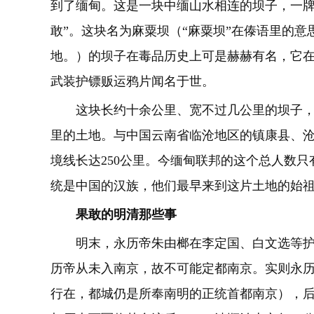
到了缅甸。这是一块中缅山水相连的坝子，一牌
敢”。这块名为麻粟坝（“麻粟坝”在傣语里的意
地。）的坝子在毒品历史上可是赫赫有名，它在
武装护镖贩运鸦片闻名于世。
这块长约十余公里、宽不过几公里的坝子，管
里的土地。与中国云南省临沧地区的镇康县、
境线长达250公里。今缅甸联邦的这个总人数只有
统是中国的汉族，他们最早来到这片土地的始
果敢的明清那些事
明末，永历帝朱由榔在李定国、白文选等护
历帝从未入南京，故不可能定都南京。实则永
行在，都城仍是所奉南明的正统首都南京），后