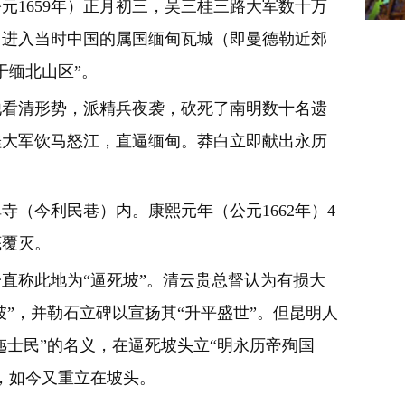
元1659年）正月初三，吴三桂三路大军数十万
逃，进入当时中国的属国缅甸瓦城（即曼德勒近郊
于缅北山区”。
他看清形势，派精兵夜袭，砍死了南明数十名遗
桂大军饮马怒江，直逼缅甸。莽白立即献出永历
今利民巷）内。康熙元年（公元1662年）4
底覆灭。
称此地为“逼死坡”。清云贵总督认为有损大
坡”，并勒石立碑以宣扬其“升平盛世”。但昆明人
迤士民”的名义，在逼死坡头立“明永历帝殉国
回，如今又重立在坡头。