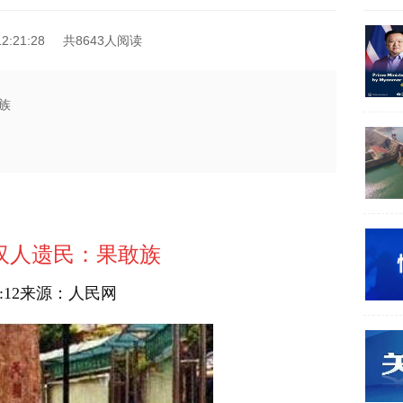
2:21:28
共8643人阅读
族
汉人遗民：果敢族
4:38:12来源：人民网