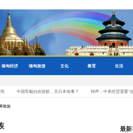
缅甸经济
缅甸旅游
文化
教育
生活
中国军舰自由巡航，关日本啥事？
钟声：中美经贸需要“合作清
果敢族
族
最新