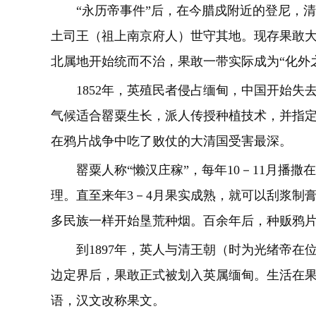
“永历帝事件”后，在今腊戍附近的登尼，清政
土司王（祖上南京府人）世守其地。现存果敢
北属地开始统而不治，果敢一带实际成为“化外
1852年，英殖民者侵占缅甸，中国开始失
气候适合罂粟生长，派人传授种植技术，并指
在鸦片战争中吃了败仗的大清国受害最深。
罂粟人称“懒汉庄稼”，每年10－11月播撒
理。直至来年3－4月果实成熟，就可以刮浆制
多民族一样开始垦荒种烟。百余年后，种贩鸦
到1897年，英人与清王朝（时为光绪帝在
边定界后，果敢正式被划入英属缅甸。生活在
语，汉文改称果文。