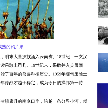
成熟的鸦片果
明末大量汉族涌入云南省。18世纪，一支汉
袭果敢土司县。19世纪末，果敢并入英属缅
始了百年的罂粟种植历史。1959年缅甸废除土
89年停战才趋于稳定，成为今日的掸邦第一特
省镇康县的南伞口岸，跨越一条分界小河，就