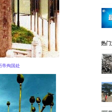
热门
历帝殉国处