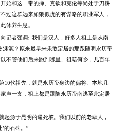
开始和这一带的掸、克钦和克伦等尚处于刀耕
打不过这群远来如狼似虎的有谋略的职业军人，
在此休养生息。
记者强调:“我们是汉人，好多人祖上是从南
史渊源？原来最早来果敢定居的那跟随明永历帝
所以不管他们后来跑到哪里、祖籍何乡，几百年
10代祖先，就是永历帝身边的偏将。本地几
彭家声一支，祖上都是跟随永历帝南逃至此定居
就起源于昆明的逼死坡。我们以前的老辈人，
’的石碑。”