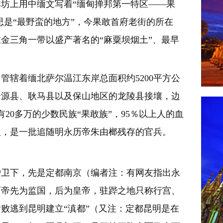
坊上用中缅文写着“缅甸掸邦第一特区——果
思是“最野蛮的地方”，今果敢首府老街的所在
金三角一带以盛产著名的“麻粟坝烟土”、最早
辖着缅北萨尔温江东岸总面积约5200平方公
沧源县、耿马县以及保山地区的龙陵县接壤，边
20多万的少数民族“果敢族”，95％以上人的血
祖，是一批追随明永历帝朱由榔残存的官兵。
卫下，先是定都南京（编者注：有网友指出永
历帝先为监国，后为皇帝，驻跸之地只称行宫、
败逃到昆明建立“滇都”（又注：定都昆明是在