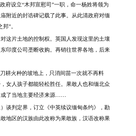
府设立“木邦宣慰司”一职，命一杨姓将领为
大庙附近的封诰碑记载了此事。从此清政府对缅
之邦”。
去对这片土地的控制权。英国人发现这里的土壤
定东印度公司垄断收购。再销往世界各地，后来
在刀耕火种的坡地上，只消间苗一次就不再料
膏，女人孩子都能轻松胜任。果敢人也和缅北众
片成了当地主要经济来源……
位）谈判定界，订立《中英续议缅甸条约》，勘
果敢地区的汉族由此改称为果敢族，汉语改称果