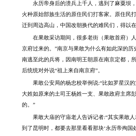
永历帝身后的溃兵上千人，逃到了麻粟坝，
火种原始部族生活的原住民们打客家。原住民
迁到周边高山，中国改朝换代的难民们，得以
在果敢采访期间，很多老街（果敢首府）人向
京府过来的。”南京与果敢为什么有如此深的历
南逃至此的兵将，因南明王朝原在南京定都，
后统统对外说“祖上来自南京府”。
果敢公安局的杨忠校举例说:“比如罗星汉的第
大姓如原来的土司王杨姓一支、果敢政府主席
的。”
果敢大庙的守庙老人告诉记者:“其实果敢人
到了昆明时，都要去那里看看那块‘永历帝殉国处