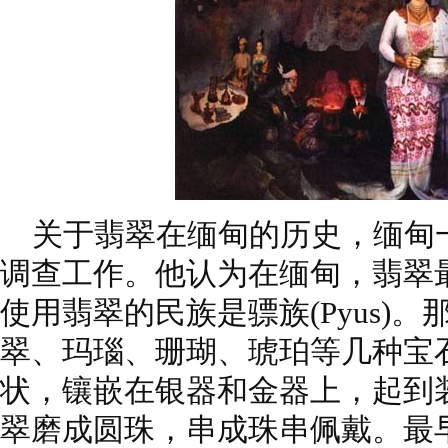
关于翡翠在缅甸的历史，缅甸
调查工作。他认为在缅甸，翡翠最
使用翡翠的民族是骠族(Pyus)
翠、玛瑙、珊瑚、琥珀等几种宝
状，镶嵌在银器和金器上，起到
翠磨成圆珠，串成珠串佩戴。最