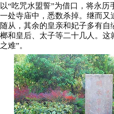
以“吃咒水盟誓”为借口，将永历
一处寺庙中，悉数杀掉。继而又
随从，其余的皇亲和妃子多有自
榔和皇后、太子等二十几人。这
之难”。