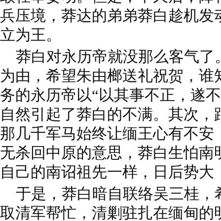
兵压境，莽达的弟弟莽白趁机发
立为王。
莽白对永历帝就没那么客气了
为由，希望朱由榔送礼祝贺，谁
务的永历帝以“以其事不正，遂不
自然引起了莽白的不满。其次，
那几千军马始终让缅王心有不安
无杀回中原的意思，莽白生怕南
自己的南诏祖先一样，日后势大
于是，莽白暗自联络吴三桂，
取清军帮忙，清剿驻扎在缅甸的