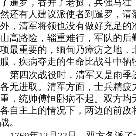
了暹罗，吞并了老挝，兵强马壮
然还有人建议派使者到暹罗，请
外，清军将领也没有做好充足的
山高路险，辎重难行，军队的后
项最重要的，缅甸乃瘴疠之地，
服，疾病夺走的生命比战斗中牺
第四次战役时，清军又是雨季
各无进取。清军方面，士兵精疲
重，统帅傅恒卧病不起。双方均
各自主上的情况下，两边的前敌
战。
1769年12月22日，双方各派