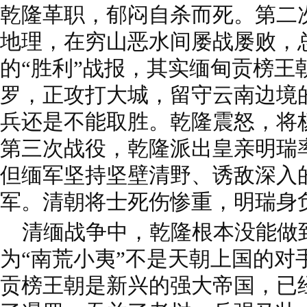
乾隆革职，郁闷自杀而死。第二
地理，在穷山恶水间屡战屡败，
的“胜利”战报，其实缅甸贡榜王
罗，正攻打大城，留守云南边境
兵还是不能取胜。乾隆震怒，将
第三次战役，乾隆派出皇亲明瑞
但缅军坚持坚壁清野、诱敌深入
军。清朝将士死伤惨重，明瑞身
清缅战争中，乾隆根本没能做
为“南荒小夷”不是天朝上国的对
贡榜王朝是新兴的强大帝国，已