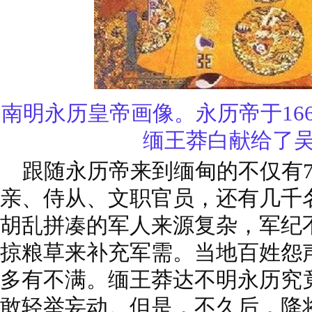
南明永历皇帝画像。永历帝于16
缅王莽白献给了
跟随永历帝来到缅甸的不仅有7
亲、侍从、文职官员，还有几千
胡乱拼凑的军人来源复杂，军纪
掠粮草来补充军需。当地百姓怨
多有不满。缅王莽达不明永历究
敢轻举妄动。但是，不久后，降