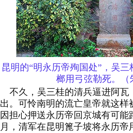
昆明的“明永历帝殉国处”，吴
榔用弓弦勒死。（
不久，吴三桂的清兵逼进阿瓦
出。可怜南明的流亡皇帝就这样
因担心押送永历帝回京城有可能路遇
月，清军在昆明篦子坡将永历帝