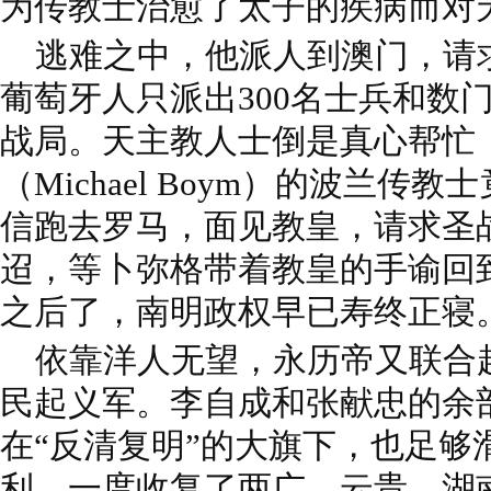
为传教士治愈了太子的疾病而对
逃难之中，他派人到澳门，请
葡萄牙人只派出300名士兵和数
战局。天主教人士倒是真心帮忙
（Michael Boym）的波兰
信跑去罗马，面见教皇，请求圣
迢，等卜弥格带着教皇的手谕回到
之后了，南明政权早已寿终正寝
依靠洋人无望，永历帝又联合起
民起义军。李自成和张献忠的余
在“反清复明”的大旗下，也足够
利，一度收复了两广、云贵、湖