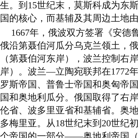
生。到15世纪末，莫斯科成为东
国的核心，而基辅及其周边土地
1667年，俄波双方签署《安
俄沿第聂伯河瓜分乌克兰领土，
（第聂伯河东岸），波兰控制右
岸）。波兰—立陶宛联邦在1772年、
罗斯帝国、普鲁士帝国和奥匈帝
国和奥地利瓜分。俄国取得了右
伦省、波多里亚省和基辅省。奥
多梅里亚。从18世纪末到20世纪
个帝国的一部分——奥地利帝国