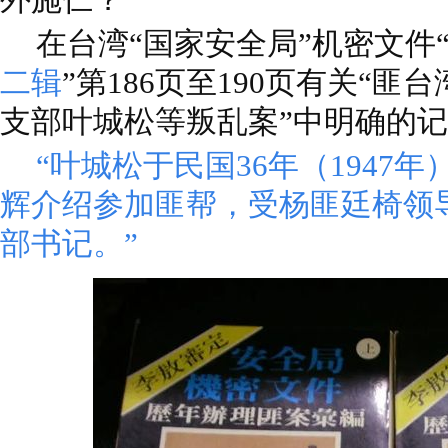
在台湾“国家安全局”机密文件
二辑
”第186页至190页有关“
支部叶城松等叛乱案”中明确的
“叶城松于民国36年（1947
辉介绍参加匪帮，受杨匪廷椅领
部书记。”