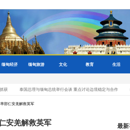
缅甸经济
缅甸旅游
文化
教育
生活
获
泰国总理与缅甸总统举行会谈 重点讨论边境稳定与合作
缅
吾率部仁安羌解救英军
部仁安羌解救英军
最新