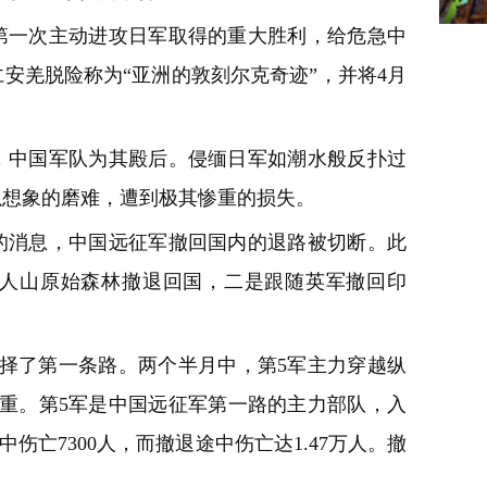
第一次主动进攻日军取得的重大胜利，给危急中
安羌脱险称为“亚洲的敦刻尔克奇迹”，并将4月
，中国军队为其殿后。侵缅日军如潮水般反扑过
以想象的磨难，遭到极其惨重的损失。
那的消息，中国远征军撤回国内的退路被切断。此
人山原始森林撤退回国，二是跟随英军撤回印
择了第一条路。两个半月中，第5军主力穿越纵
惨重。第5军是中国远征军第一路的主力部队，入
伤亡7300人，而撤退途中伤亡达1.47万人。撤