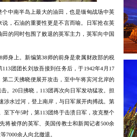
整个中南半岛上最大的油田，也是缅甸战场中英
来说，石油的重要性更是不言而喻。日军抢在英
油田的同时包围了败退的英军主力，英军向中国
8师身上。新编第38师的前身是隶属财政部的税
3团团长刘放吾接到任务后，于1942年4月17
备，第二天拂晓便展开攻击，至中午将宾河北岸的
。20日拂晓，113团再次向日军发动猛攻。担
速涉水过河，登上南岸，与日军展开肉搏战。第
至下午5时，第113团终于击溃日军，攻克整个
先将被俘的英军、美国传教士和新闻记者500余
等7000余人向北撤退。