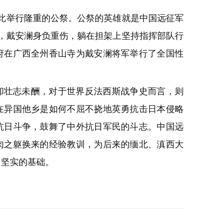
在此举行隆重的公祭。公祭的英雄就是中国远征军
中，戴安澜身负重伤，躺在担架上坚持指挥部队行
民政府在广西全州香山寺为戴安澜将军举行了全国性
战却壮志未酬，对于世界反法西斯战争史而言，则
在异国他乡是如何不屈不挠地英勇抗击日本侵略
抗日斗争，鼓舞了中外抗日军民的斗志。中国远
肉之躯换来的经验教训，为后来的缅北、滇西大
了坚实的基础。