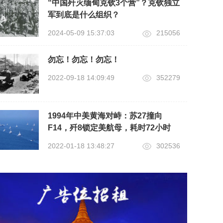
“中国歼灭缅甸克钦3个营”？克钦独立
军到底是什么组织？
2024-05-09 15:37:03
215056
勿忘！勿忘！勿忘！
2022-09-18 14:09:49
352279
1994年中美黄海对峙：苏27撞向
F14，歼8锁定美航母，耗时72小时
2022-01-18 13:48:27
302536