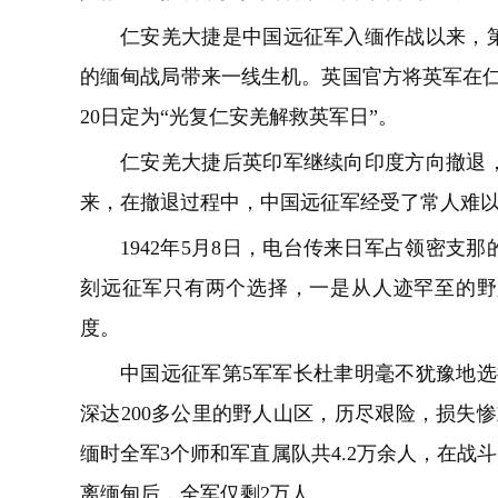
仁安羌大捷是中国远征军入缅作战以来，
的缅甸战局带来一线生机。英国官方将英军在仁
20日定为“光复仁安羌解救英军日”。
仁安羌大捷后英印军继续向印度方向撤退
来，在撤退过程中，中国远征军经受了常人难
1942年5月8日，电台传来日军占领密支
刻远征军只有两个选择，一是从人迹罕至的野
度。
中国远征军第5军军长杜聿明毫不犹豫地选
深达200多公里的野人山区，历尽艰险，损失
缅时全军3个师和军直属队共4.2万余人，在战斗中
离缅甸后，全军仅剩2万人。