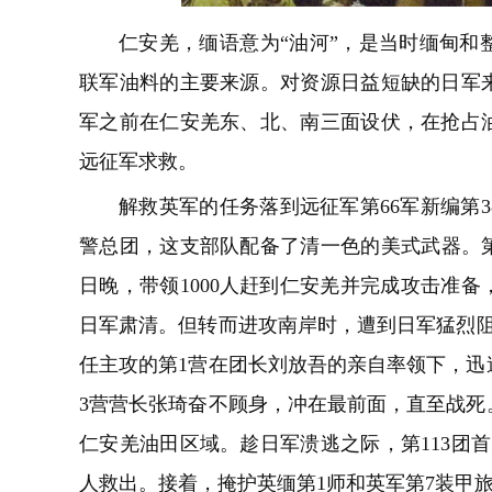
仁安羌，缅语意为“油河”，是当时缅甸和
联军油料的主要来源。对资源日益短缺的日军
军之前在仁安羌东、北、南三面设伏，在抢占
远征军求救。
解救英军的任务落到远征军第66军新编第3
警总团，这支部队配备了清一色的美式武器。第11
日晚，带领1000人赶到仁安羌并完成攻击准
日军肃清。但转而进攻南岸时，遭到日军猛烈阻击
任主攻的第1营在团长刘放吾的亲自率领下，迅
3营营长张琦奋不顾身，冲在最前面，直至战死。
仁安羌油田区域。趁日军溃逃之际，第113团首
人救出。接着，掩护英缅第1师和英军第7装甲旅