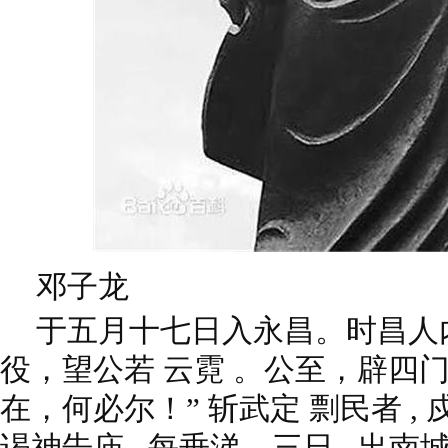
邓子龙
于五月十七日入永昌。时昌人内
役，望公若 云霓 。公至，辟四
在，何必尔！” 斩武定 剽民者 , 
谒神告庙 , 每垂涕。三日 , 出