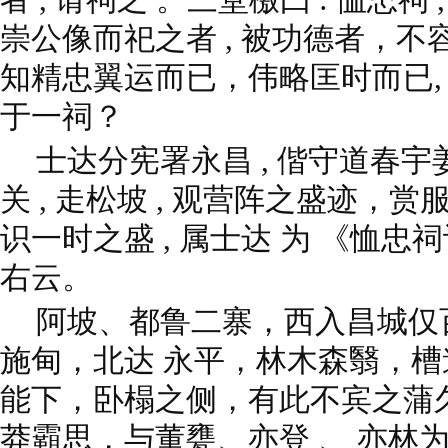
崇公像而祀之者 , 被功德者，
知精忠翼运而已，伟略匡时而已,
于一祠？
士达分宪署永昌 , 偕守道春
关 , 走松坡 , 观营阵之盛迹，
识一时之盛 , 属士达 为 《恤忠
右云。
阿坡、都鲁二寨，西入昌城仅
施甸，北达 永平，林木森翳，
能下，卧榻之侧，有此不宾之蒲久
莽霸思，与董甕、亦登 、 亦林为党与