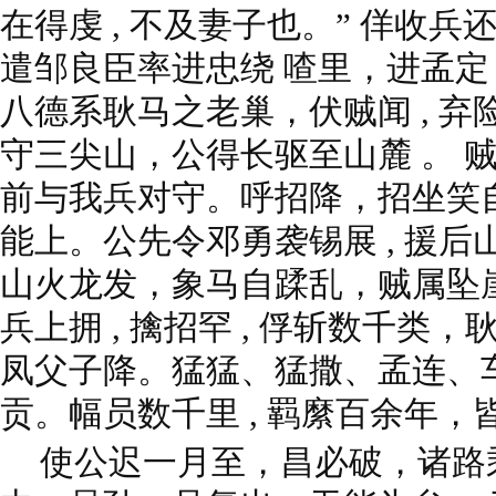
在得虔 , 不及妻子也。” 佯收兵还 
遣邹良臣率进忠绕 喳里，进孟
八德系耿马之老巢，伏贼闻 , 
守三尖山，公得长驱至山麓 。 贼
前与我兵对守。呼招降，招坐笑
能上。公先令邓勇袭锡展 , 援后山
山火龙发，象马自蹂乱，贼属坠
兵上拥 , 擒招罕 , 俘斩数千类
凤父子降。猛猛、猛撒、孟连、
贡。幅员数千里 , 羁縻百余年，
使公迟一月至，昌必破，诸路