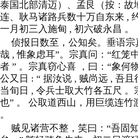
泰国北部清迈）、孟艮（按：故
连、耿马诸路兵数十万自东来 , 约
一月初三入施甸 , 初六破永昌 。
侦报日数至，公知矣。垂语宗
哉 , 惟象虑耳”。宗真问：“红笼
者 ” 。宗真窃心喜 ，曰：“象何物
公又日 : “ 据汝说 , 贼尚远 , 吾
当旬日 , 令兵士取大竹各五尺 。
也” 。 公取道西山，用巨缆连
。
贼见诸营不整，笑曰：“吾固