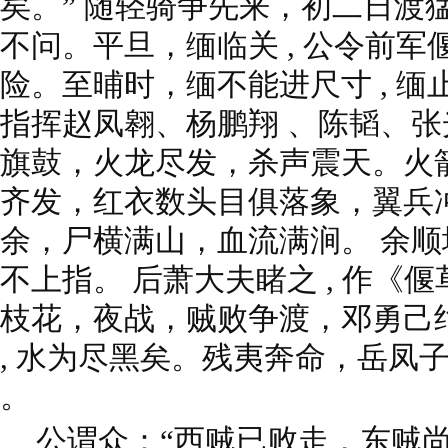
矣。” 随轻骑争先来，初二日渡
不问。平旦，缅临关 , 公令前军
险。至晡时，缅不能进尺寸 , 
指挥赵凤翱、杨鹏翔 、陈韬、张光
旗鼓，火龙尽发，杀声震天。火
齐发，红衣数头目俱落象，翼兵
余，尸横满山，血流满涧。 余顺坡
不上指。 后萧大夫睹之 , 作《
枝花，夜战，贼败争渡，邓勇己
, 水为尽黑矣。残夷奔命，岳凤
。
公谓众：“西贼已败走，东贼