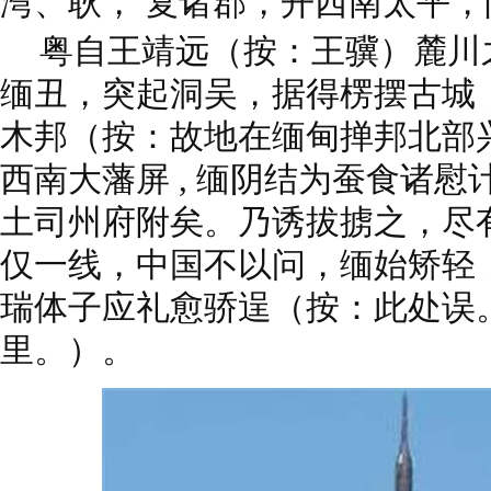
湾、耿， 复诸郡，开西南太平
粤自王靖远（按：王骥）麓川
缅丑，突起洞吴，据得楞摆古城
木邦（按：故地在缅甸掸邦北部
西南大藩屏 , 缅阴结为蚕食诸慰计
土司州府附矣。乃诱拔掳之，尽
仅一线，中国不以问，缅始矫轻
瑞体子应礼愈骄逞（按：此处误
里。）。