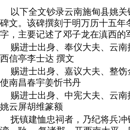
以下全文钞录云南施甸县姚关
碑文。该碑撰刻于明万历十五年冬
字，主要记述了邓子龙在滇西的
赐进士出身、奉仪大夫、云南
西信亭李士达 撰文
赐进士出身、嘉议大夫、整饬
使南昌春宇姜忻书丹
赐进士出身、中宪大夫、云南
姚云屏胡维篆额
抚镇建恤忠祠者，乃纪将兵冲