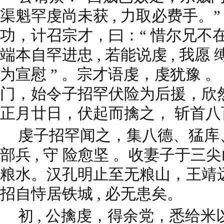
渠魁罕虔尚未获 , 力取必费手。
功，计召宗才，曰：“ 惜尔兄不
端本自罕进忠 , 若能说虔 , 我愿
为宣慰 ” 。宗才语虔，虔犹豫 
门，始令子招罕伏险为后援，欣
正月廿日，伏起而擒之， 斩首
虔子招罕闻之，集八德、猛库
部兵 , 守 险愈坚 。收妻子于
粮水。汉孔明止至无粮山，王靖远
招自恃居铁城 , 必无患矣。
初 , 公擒虔，得余党，悉给米