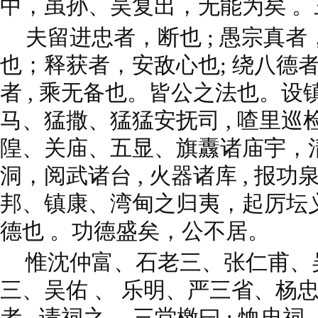
中，虽孙、吴复出，无能为矣 。三
夫留进忠者，断也 ; 愚宗真者
也；释获者，安敌心也; 绕八德者
者 , 乘无备也。皆公之法也。设
马、猛撒、猛猛安抚司 , 喳里巡检
隍、关庙、五显、旗纛诸庙宇，
洞，阅武诸台 , 火器诸库 , 报
邦、镇康、湾甸之归夷，起厉坛义
德也 。功德盛矣，公不居。
惟沈仲富、石老三、张仁甫、
三、吴佑 、 乐明、严三省、杨
者 , 请祠之 。三堂檄曰 : 恤忠祠 