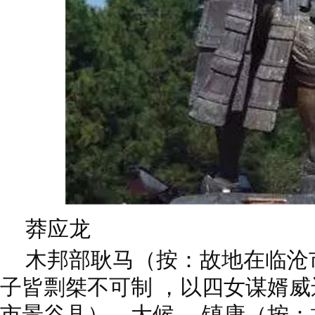
莽应龙
木邦部耿马（按：故地在临沧
子皆剽桀不可制 ，以四女谋婿
市景谷县）、大候、 镇康（按