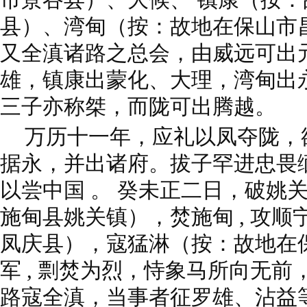
县）、湾甸（按：故地在保山市
又全滇诸路之总会，由威远可出
雄，镇康出蒙化、大理，湾甸出
三子亦称桀，而陇可出腾越。
万历十一年，应礼以凤夺陇，
据永，并出诸府。拔子罕进忠畏
以尝中国 。 癸未正二日，破姚
施甸县姚关镇），焚施甸 , 攻
凤庆县），寇猛淋（按：故地在保
军 , 剽焚为烈，恃象马所向无前
路寇全滇，当事者征罗雄、沾益