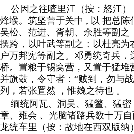
公因之往喳里江（按：怒江）
烽堠。筑坚营于关中 , 以 把总陈信
吴松、范进、胥朝、余胜等副之 ；
摆跨，以叶武等副之；以杜亮为
户万邦宪等副之。邓勇统奇兵，
桥。置粮于锡窝营，又置于猛堆
并旗鼓，令守者：“贼到，勿与战 
列，若张罝然 ，惟㕙之待也 。
缅统阿瓦、洞吴、猛鳖、猛密
章、雍会 、光脑诸路兵数十万
龙统车里（按：故地在西双版纳