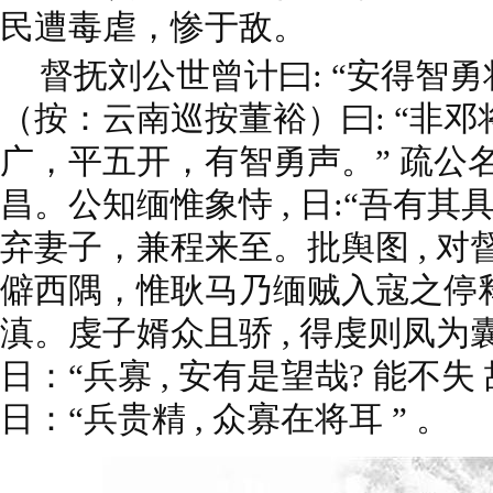
民遭毒虐，惨于敌。
督抚刘公世曾计曰: “安得智勇将
（按：云南巡按董裕）曰: “非
广，平五开，有智勇声。” 疏公名
昌。公知缅惟象恃 , 日:“吾有其
弃妻子，兼程来至。批舆图 , 对
僻西隅，惟耿马乃缅贼入寇之停
滇。虔子婿众且骄 , 得虔则凤为囊
日：“兵寡 , 安有是望哉? 能不失
日：“兵贵精 , 众寡在将耳 ” 。