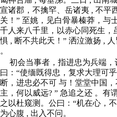
宣诸郡，不擒罕、岳诸夷 , 不
关！” 至姚，见白骨暴榛莽，与
千人来八千里，以赤心同死生，
惧 , 断不共此天！” 洒泣激扬 ,
。
初会当事者，指进忠为兵端，
曰：“使缅既得忠，复求大理可乎?
断，进忠必不可 与！堂堂中国
主，何以威远? ” 急追之还 。有
之以杜窥测。公曰：“机在心，不必
为心腹 , 出入不问。