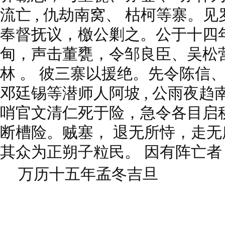
流亡 , 仇劫南窝、 枯柯等寨。
奉督抚议，檄公剿之。公于十四
甸，声击董甕，令邹良臣、吴松营
林 。 彼三寨以援绝。先令陈信
邓廷锡等潜师人阿坡 , 公雨夜
哨官文清仁死于险，急令各目启秘缄
断槽险。贼塞， 退无所恃，走
其众为正朔子粒民。 因有阵亡者 
万历十五年孟冬吉旦