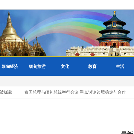
缅甸经济
缅甸旅游
文化
教育
生活
抓获
泰国总理与缅甸总统举行会谈 重点讨论边境稳定与合作