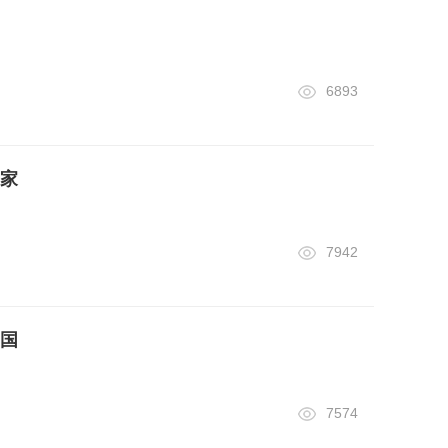
6893
家
7942
国
7574