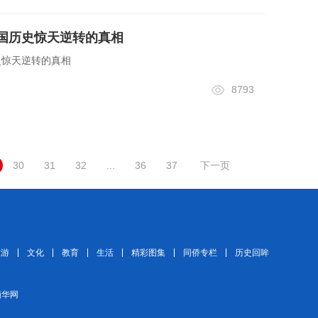
中国历史惊天逆转的真相
史惊天逆转的真相
8793
30
31
32
...
36
37
下一页
旅游
文化
教育
生活
精彩图集
同侨专栏
历史回眸
 缅华网