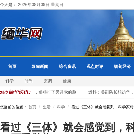
今天是： 2026年08月09日 星期日
首页
缅甸新闻
综合资讯
观点时评
缅甸经济
科学
时尚
烹调
健康
大陆行“未失联”，狠狠打了民进党的脸
爆料：美副防长想访华，“非
您当前的位置：
首页
生活
科学
看过《三体》就会感觉到，科学家对
看过《三体》就会感觉到，科