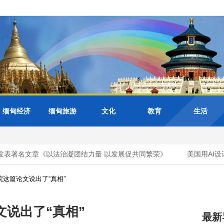
缅甸经济
缅甸旅游
文化
教育
生活
署名文章《以法治凝团结力量 以发展促共同繁荣》
美国用AI设计
这篇论文说出了“真相”
说出了“真相”
最新