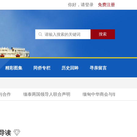
你好，请登录
免费注册
精彩图集
同侨专栏
历史回眸
寻亲留言
合作
缅泰两国领导人联合声明
缅甸中华商会与缅甸缅族企业家
导读