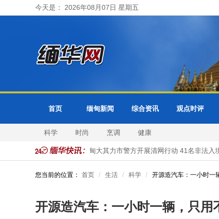
今天是： 2026年08月07日 星期五
首页
缅甸新闻
综合资讯
观点时评
科学
时尚
烹调
健康
及各省邦分局受理
缅甸大其力市警方开展清网行动 41名非法入境
您当前的位置：
首页
生活
科学
开源造汽车：一小时一辆，
开源造汽车：一小时一辆，只用不到