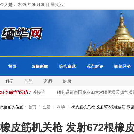
今天是： 2026年08月08日 星期六
首页
缅甸新闻
综合资讯
观点时评
缅甸经济
科学
时尚
烹调
健康
领事业务转由曼谷接管
缅甸邀请泰国企业加大对缅优质天然气项目
您当前的位置：
首页
生活
科学
橡皮筋机关枪 发射672根橡皮筋 只需
橡皮筋机关枪 发射672根橡皮