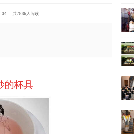
:34
共7835人阅读
妙的杯具