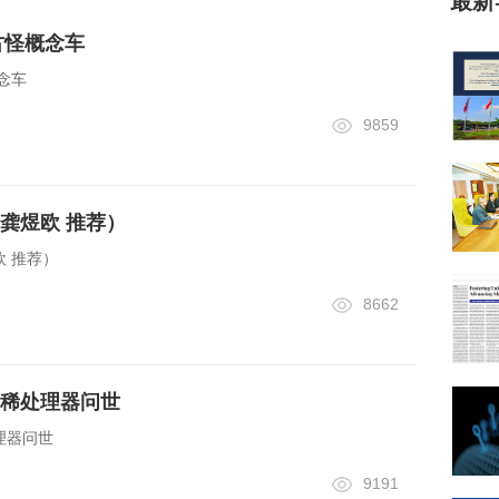
最新
古怪概念车
念车
9859
龚煜欧 推荐）
 推荐）
8662
稀处理器问世
理器问世
9191