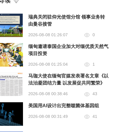
导读
瑞典关闭驻仰光使馆分馆 领事业务转
由曼谷接管
2026-08-08 01:26:07
0
缅甸邀请泰国企业加大对缅优质天然气
项目投资
2026-08-08 01:25:04
1
马珈大使在缅甸官媒发表署名文章《以
法治凝团结力量 以发展促共同繁荣》
2026-08-08 00:38:46
43
美国用AI设计出完整噬菌体基因组
2026-08-08 00:31:49
41