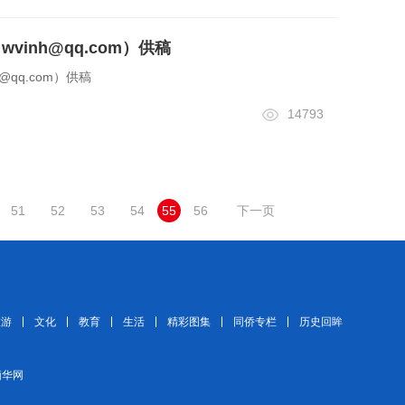
wvinh@qq.com）供稿
h@qq.com）供稿
14793
51
52
53
54
55
56
下一页
旅游
文化
教育
生活
精彩图集
同侨专栏
历史回眸
 缅华网