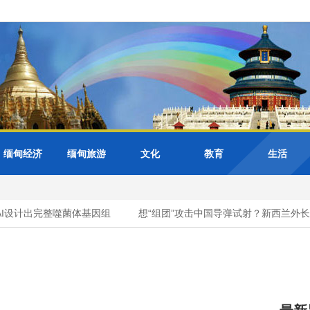
缅甸经济
缅甸旅游
文化
教育
生活
设计出完整噬菌体基因组
想“组团”攻击中国导弹试射？新西兰外长自