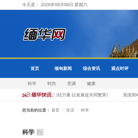
今天是： 2026年08月08日 星期六
首页
缅甸新闻
综合资讯
观点时评
科学
时尚
烹调
健康
发表署名文章《以法治凝团结力量 以发展促共同繁荣》
美国用AI
您当前的位置：
首页
生活
科学
科学