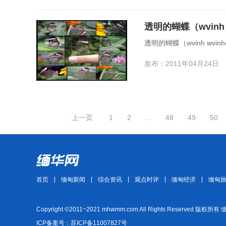
透明的蝴蝶（wvinh 
透明的蝴蝶（wvinh wvin
发布：2011年04月24日
上一页
1
2
...
48
49
50
首页
缅甸新闻
综合资讯
观点时评
缅甸经济
缅甸
Copyright ©2011~2021 mhwmm.com All Rights Reserved 版权所有
ICP备案号：苏ICP备11007827号