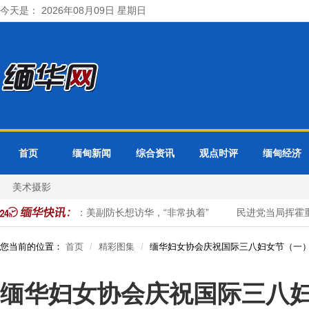
今天是： 2026年08月09日 星期日
首页
缅甸新闻
综合资讯
观点时评
缅甸经济
美术摄影
脸
爆料：美副防长想访华，“非常执着”
民进党当局挥霍重金为“
您当前的位置：
首页
精彩图集
缅华妇女协会庆祝国际三八妇女节（一
缅华妇女协会庆祝国际三八