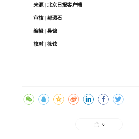
来源 | 北京日报客户端
审核 | 郝珺石
编辑 | 吴锦
校对 | 徐铉
0