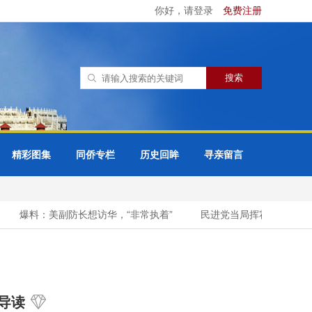
你好，请登录
免费注册
精彩图集
同侨专栏
历史回眸
寻亲留言
爆料：美副防长想访华，“非常执着”
民进党当局挥霍重金为“台独”
导读