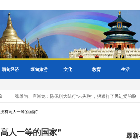
缅甸经济
缅甸旅游
文化
教育
生活
张维为、唐湘龙：陈佩琪大陆行“未失联”，狠狠打了民进党的脸
没有高人一等的国家”
高人一等的国家”
最新